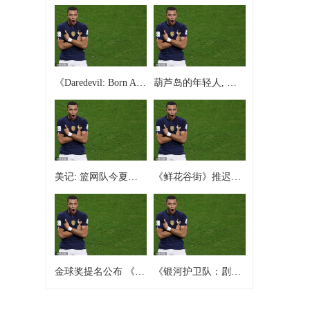
《Daredevil: Born Again》第二季第四集或
葫芦岛的年轻人, 为啥如此相信命理?
美记: 篮网队今夏拟顶薪挖角里夫斯, 四年1.79亿
《鲜花谷街》推迟上映 海瑟薇伊万再合作
金球奖提名公布 《艾米莉亚·佩雷斯》创纪录领跑
《银河护卫队：剧情版》评级暗示Switch 2即将发布