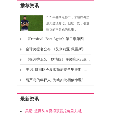
推荐资讯
2026年戛纳电影节，宋慧乔再次
成为红毯焦点。但这一次，引发
热议的不是她的礼服，
《Daredevil: Born Again》第二季第四集或
金球奖提名公布 《艾米莉亚·佩雷斯》创纪录领跑
《银河护卫队：剧情版》评级暗示Switch 2即将发布
美记: 篮网队今夏拟顶薪挖角里夫斯, 四年1.79亿
葫芦岛的年轻人, 为啥如此相信命理?
最新资讯
美记: 篮网队今夏拟顶薪挖角里夫斯, 四年1.79亿