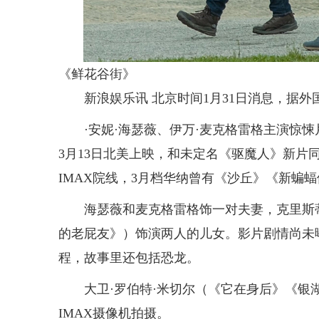
《鲜花谷街》
新浪娱乐讯 北京时间1月31日消息，据外
·安妮·海瑟薇、伊万·麦克格雷格主演惊悚片《
3月13日北美上映，和未定名《驱魔人》新片
IMAX院线，3月档华纳曾有《沙丘》《新蝙
海瑟薇和麦克格雷格饰一对夫妻，克里斯蒂安
的老屁友》）饰演两人的儿女。影片剧情尚未曝
程，故事里还包括恐龙。
大卫·罗伯特·米切尔（《它在身后》《银湖之
IMAX摄像机拍摄。