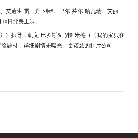
艾迪生·雷、丹·列维、里尔·莱尔·哈瓦瑞、艾丽·
10日北美上映。
）执导，凯文·巴罗斯&马特·米德（《我的宝贝在
冒险题材，详细剧情未曝光。雷诺兹的制片公司