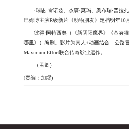
·瑞恩·雷诺兹、杰森·莫玛、奥布瑞·普拉扎、
巴姆博主演R级新片《动物朋友》定档明年10月
彼得·阿特西奥（《新阴阳魔界》《基努猫》
哪里》）编剧。影片为真人+动画结合，公路
Maximum Effort联合传奇影业运作。
（孟卿）
(责编：加缪)