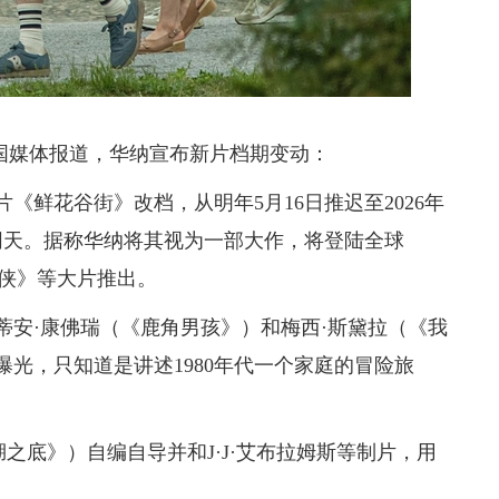
国媒体报道，华纳宣布新片档期变动：
鲜花谷街》改档，从明年5月16日推迟至2026年
同天。据称华纳将其视为一部大作，将登陆全球
蝠侠》等大片推出。
·康佛瑞（《鹿角男孩》）和梅西·斯黛拉（《我
光，只知道是讲述1980年代一个家庭的冒险旅
底》）自编自导并和J·J·艾布拉姆斯等制片，用