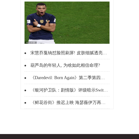
宋慧乔戛纳怼脸照刷屏! 皮肤细腻透亮状态封神, 皮肤好到会发
葫芦岛的年轻人, 为啥如此相信命理?
《Daredevil: Born Again》第二季第四集或
《银河护卫队：剧情版》评级暗示Switch 2即将发布
《鲜花谷街》推迟上映 海瑟薇伊万再合作