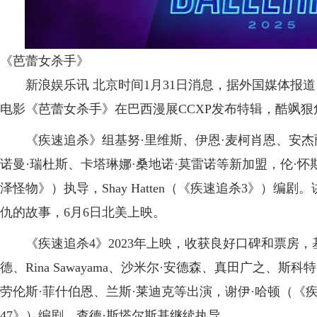
《芭蕾女杀手》
新浪娱乐讯 北京时间1月31日消息，据外国媒体报道
电影《芭蕾女杀手》在巴西漫展CCXP发布特辑，酷飒狠
《疾速追杀》组基努·里维斯、伊恩·麦柯肖恩、安杰丽
诺曼·瑞杜斯、卡塔琳娜·桑地诺·莫雷诺等新加盟，伦·
泽怪物》）执导，Shay Hatten（《疾速追杀3》）
仇的故事，6月6日北美上映。
《疾速追杀4》2023年上映，收获良好口碑和票房，
德、Rina Sawayama、沙米尔·安德森、真田广之、斯
劳伦斯·菲什伯恩、兰斯·莱迪克等出演，谢伊·哈顿（《
47》）编剧，查德·斯塔尔斯基继续执导。